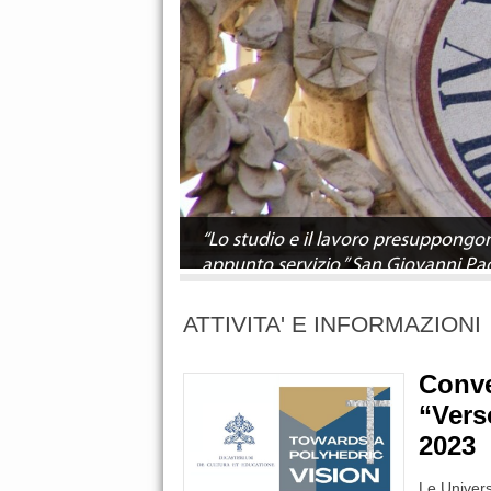
“Lo studio e il lavoro presuppongon
appunto servizio.” San Giovanni Pao
ATTIVITA' E INFORMAZIONI
Conve
“Vers
2023
Le Univers