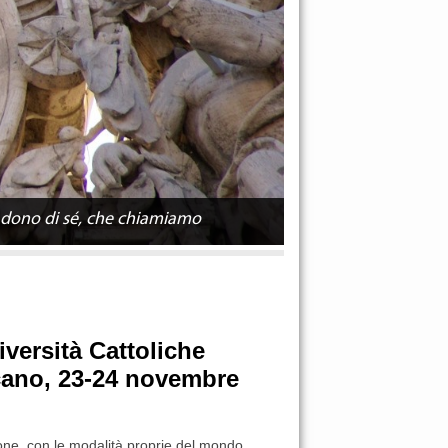
i dono di sé, che chiamiamo
versità Cattoliche
icano, 23-24 novembre
ione, con le modalità proprie del mondo