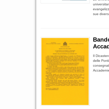
universita
evangelizza
sue divers
Bando
Accad
Il Dicaste
delle Pont
consegnato
Accademie 